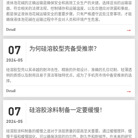
液体泡花碱的正确运输是确保安全和高效工业生产的关键。选择适当的运输容
器，符合相关的法律法规，控制储存和运输温度，以及合理应对泄漏和事故，
都是保证液体泡花碱运输安全的重要步骤。只有严格遵守这些注意事项，才能
确保液体泡花碱在运输过程中不会对人员和环境产生危害。
→
Detail
07
为何硅溶胶型壳备受推崇？
2024-05
硅溶胶型壳以其卓越的耐冲击性、精致的外观设计、准确的孔位切割、轻薄透
明的质感以及耐用且易于清洁等独特优点，成为了手机壳市场中备受推崇的选
择。
→
Detail
07
硅溶胶涂料制备一定要缓慢！
2024-05
硅溶胶涂料制备的缓慢之道对于涂层质量的提高至关重要。通过缓慢搅拌、缓
慢干燥和缓慢固化，可以确保涂层的均匀性、耐久性和耐候性。在未来的研究