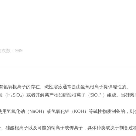
次数：999
胶中会有氢氧根离子的存在。碱性溶液通常是由氢氧根离子提供碱性的。
硅酸（H₄SiO₄）或者其解离产物如硅酸根离子（SiO₃²⁻）组成。当硅
是通过使用氢氧化钠（NaOH）或氢氧化钾（KOH）等碱性物质制备的，则
、硅酸根离子以及可能的钠离子或钾离子，具体种类取决于制备过