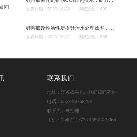
硅溶胶催化剂推动CO₂转化技术，助力碳捕集利用‌
如何!
发表日期：2025-10-22 浏览次数：999
硅溶胶改性活性炭提升污水处理效率，成本降低30%
发表日期：2025-10-21 浏览次数：999
讯
联系我们
地址：江苏省兴化市张郭镇同济路
电话：0523-83768258
联系人：朱经理
手机：13401217733 13801479065