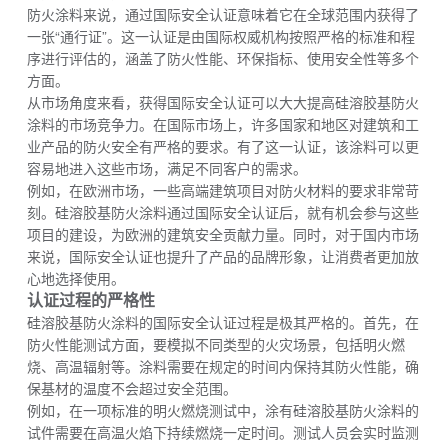
防火涂料来说，通过国际安全认证意味着它在全球范围内获得了
一张“通行证”。这一认证是由国际权威机构按照严格的标准和程
序进行评估的，涵盖了防火性能、环保指标、使用安全性等多个
方面。
从市场角度来看，获得国际安全认证可以大大提高硅溶胶基防火
涂料的市场竞争力。在国际市场上，许多国家和地区对建筑和工
业产品的防火安全有严格的要求。有了这一认证，该涂料可以更
容易地进入这些市场，满足不同客户的需求。
例如，在欧洲市场，一些高端建筑项目对防火材料的要求非常苛
刻。硅溶胶基防火涂料通过国际安全认证后，就有机会参与这些
项目的建设，为欧洲的建筑安全贡献力量。同时，对于国内市场
来说，国际安全认证也提升了产品的品牌形象，让消费者更加放
心地选择使用。
认证过程的严格性
硅溶胶基防火涂料的国际安全认证过程是极其严格的。首先，在
防火性能测试方面，要模拟不同类型的火灾场景，包括明火燃
烧、高温辐射等。涂料需要在规定的时间内保持其防火性能，确
保基材的温度不会超过安全范围。
例如，在一项标准的明火燃烧测试中，涂有硅溶胶基防火涂料的
试件需要在高温火焰下持续燃烧一定时间。测试人员会实时监测