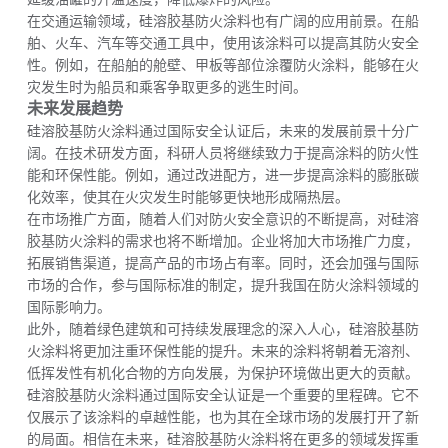
在交通运输领域，硅溶胶基防火涂料也有广阔的应用前景。在船
舶、火车、汽车等交通工具中，使用该涂料可以提高其防火安全
性。例如，在船舶的舱壁、甲板等部位涂覆防火涂料，能够在火
灾发生时为船员和乘客争取更多的逃生时间。
未来发展趋势
硅溶胶基防火涂料通过国际安全认证后，未来的发展前景十分广
阔。在技术研发方面，科研人员将继续致力于提高涂料的防火性
能和环保性能。例如，通过改进配方，进一步提高涂料的膨胀碳
化效率，使其在火灾发生时能够更快地形成隔热层。
在市场推广方面，随着人们对防火安全意识的不断提高，对硅溶
胶基防火涂料的需求也将不断增加。企业将加大市场推广力度，
拓展销售渠道，提高产品的市场占有率。同时，还会加强与国际
市场的合作，参与国际标准的制定，提升我国在防火涂料领域的
国际影响力。
此外，随着绿色建筑和可持续发展理念的深入人心，硅溶胶基防
火涂料将更加注重环保性能的提升。未来的涂料将朝着无溶剂、
低挥发性有机化合物的方向发展，为保护环境做出更大的贡献。
硅溶胶基防火涂料通过国际安全认证是一个重要的里程碑。它不
仅展示了该涂料的卓越性能，也为其在全球市场的发展打开了新
的局面。相信在未来，硅溶胶基防火涂料将在更多的领域发挥重