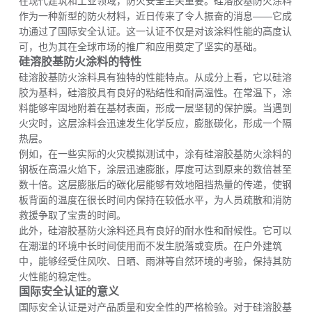
在现代建筑和工业领域，防火安全至关重要。硅溶胶基防火涂料
作为一种新型的防火材料，近日传来了令人振奋的消息——它成
功通过了国际安全认证。这一认证不仅是对该涂料性能的高度认
可，也为其在全球市场的推广和应用奠定了坚实的基础。
硅溶胶基防火涂料的特性
硅溶胶基防火涂料具有独特的性能特点。从成分上看，它以硅溶
胶为基料，硅溶胶具有良好的粘结性和耐高温性。在常温下，涂
料能够牢固地附着在基材表面，形成一层坚韧的保护膜。当遇到
火灾时，这层涂料会迅速发生化学反应，膨胀碳化，形成一个隔
热层。
例如，在一些实际的火灾模拟测试中，涂有硅溶胶基防火涂料的
钢板在高温火焰下，涂层迅速膨胀，厚度可达到原来的数倍甚至
数十倍。这层膨胀后的碳化层能够有效地阻挡热量的传递，使钢
板背面的温度在很长时间内保持在较低水平，为人员疏散和消防
救援争取了宝贵的时间。
此外，硅溶胶基防火涂料还具有良好的耐水性和耐候性。它可以
在潮湿的环境中长时间使用而不发生脱落或变质。在户外建筑
中，能够经受住风吹、日晒、雨淋等自然环境的考验，保持其防
火性能的稳定性。
国际安全认证的意义
国际安全认证是对产品质量和安全性的严格检验。对于硅溶胶基