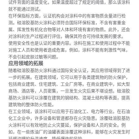
试件背面的温度变化，如果温度超过了规定的阈值，那么该涂料
就不能通过测试。
在环保指标方面，认证机构会对涂料中的有害物质含量进行检
测。硅溶胶基防火涂料必须符合国际环保标准，不含有害重金
属、挥发性有机化合物等对人体和环境有害的物质。此外，还会
对涂料的生产过程进行评估，确保其符合可持续发展的要求。
使用安全性也是认证的重要内容。涂料在施工和使用过程中不能
对施工人员和使用者造成危害。例如，涂料不能有刺激性气味，
不会引起皮肤过敏等问题。
应用领域的拓展
随着硅溶胶基防火涂料通过国际安全认证，其应用领域得到了进
一步的拓展。在建筑领域，它可以用于各类建筑物的防火保护，
包括商业建筑、住宅建筑、工业厂房等。在商业建筑中，如大型
商场、酒店等，人员密集，一旦发生火灾后果不堪设想。硅溶胶
基防火涂料可以涂覆在建筑的钢结构、混凝土结构等表面，提高
建筑物的整体防火性能。
在工业领域，该涂料可以应用于石油化工、电力等行业。在石油
化工企业中，许多设备和管道都存在火灾隐患。涂覆硅溶胶基防
火涂料可以有效地防止火灾蔓延，保护设备和人员的安全。例
如，在一些炼油厂的油罐表面涂覆这种涂料，能够在火灾发生时
延缓油罐的升温速度，降低爆炸的风险。