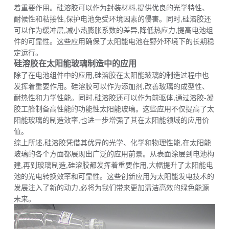
着重要作用。硅溶胶可以作为封装材料,提供优良的光学特性、
耐候性和粘接性,保护电池免受环境因素的侵害。同时,硅溶胶还
可以作为缓冲层,减小热膨胀系数的差异,降低热应力,提高电池组
件的可靠性。这些应用确保了太阳能电池在野外环境下的长期稳
定运行。
硅溶胶在太阳能玻璃制造中的应用
除了在电池组件中的应用,硅溶胶在太阳能玻璃的制造过程中也
发挥着重要作用。硅溶胶可以作为添加剂,改善玻璃的成型性、
耐热性和力学性能。同时,硅溶胶还可以作为前驱体,通过溶胶-凝
胶工艂制备高性能的功能性太阳能玻璃。这些应用不仅提高了太
阳能玻璃的制造效率,也进一步增强了其在太阳能领域的应用价
值。
综上所述,硅溶胶凭借其优异的光学、化学和物理性能,在太阳能
玻璃的各个方面都展现出广泛的应用前景。从表面涂层到电池构
建,再到玻璃制造,硅溶胶都发挥着重要作用,大幅提升了太阳能电
池的光电转换效率和可靠性。这些创新应用为太阳能发电技术的
发展注入了新的动力,必将为我们带来更加清洁高效的绿色能源
未来。