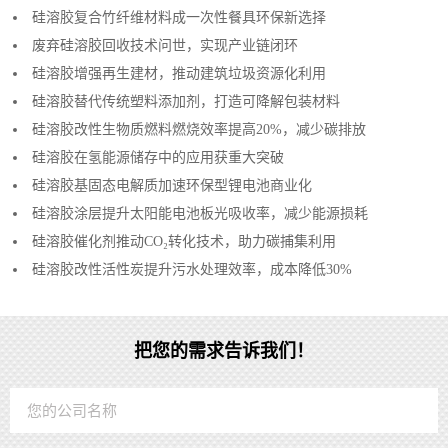
硅溶胶复合竹纤维材料成一次性餐具环保新选择‌
废弃硅溶胶回收技术问世，实现产业链闭环‌
硅溶胶增强再生建材，推动建筑垃圾资源化利用
硅溶胶替代传统塑料添加剂，打造可降解包装材料
硅溶胶改性生物质燃料燃烧效率提高20%，减少碳排放
硅溶胶在氢能源储存中的应用获重大突破‌
硅溶胶基固态电解质加速环保型锂电池商业化
硅溶胶涂层提升太阳能电池板光吸收率，减少能源损耗‌
硅溶胶催化剂推动CO₂转化技术，助力碳捕集利用‌
硅溶胶改性活性炭提升污水处理效率，成本降低30%
把您的需求告诉我们！