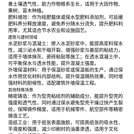
善土壤透气性，助力作物根系生长，适用于大田作物、
果树、苗木种植。
肥料增效
：作为硅肥载体或保水型肥料添加剂，可延缓
肥料养分释放速度，避免养分随水分流失，提升肥料利
用率，尤其适合节水农业和设施园艺。
建筑与建材领域
水泥砂浆与混凝土
：掺入水泥砂浆中，能提高浆料保水
性，减少泌水和干缩开裂，增强砂浆与基层的粘结力，
适用于墙体抹灰、瓷砖粘贴等施工；在透水混凝土中，
可平衡保水与透水性能，提升混凝土强度。
外墙保温材料
：用于保温砂浆或保温板的生产，通过保
水作用优化材料内部结构，提升保温隔热效果，同时增
强材料的耐候性，适配建筑外墙保温工程。
其他特殊场景
精密铸造
：作为型壳粘结剂的辅助成分，能提升型壳的
强度和透气性，同时通过保水避免型壳干燥过快产生裂
纹，保障铸件精度，适用于机械零件、航空部件等精密
铸造工艺。
造纸工业
：用于纸张表面施胶，可提高纸张的吸水性、
平滑度和强度，减少印刷时的油墨渗透，适用于文化