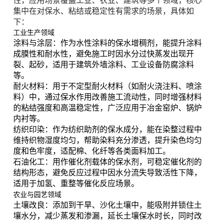
性，应用场景覆盖工业、农业、建筑等多个领域，核心
集中在对保水、粘结或稳定性有需求的场景，具体如
下：
工业生产领域
涂料与涂层
：作为水性涂料的保水增稠剂，能提升涂料
成膜性和耐水性，避免施工时因水分过快蒸发出现开
裂、起砂，适用于建筑外墙涂料、工业设备防腐涂料
等。
耐火材料
：用于不定型耐火材料（如耐火浇注料、喷涂
料）中，通过保水作用改善施工流动性，同时增强材料
的粘结强度和高温稳定性，广泛应用于冶金窑炉、锅炉
内衬等。
纺织印染
：作为纺织助剂的保水成分，能在染整过程中
维持织物湿度均匀，帮助染料充分渗透，提升染色均匀
度和色牢度，适配棉、化纤等各类面料加工。
石油化工
：用作催化剂载体的保水剂，可稳定催化剂的
结构形态，避免反应过程中因水分流失导致活性下降，
适用于加氢、重整等催化反应场景。
农业与园艺领域
土壤改良
：添加到干旱、沙化土壤中，能吸附并锁住土
壤水分，减少蒸发和渗漏，延长土壤保水时长，同时改